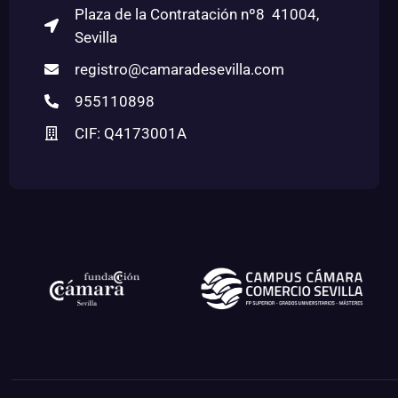
Plaza de la Contratación nº8 41004,
Sevilla
registro@camaradesevilla.com
955110898
CIF: Q4173001A