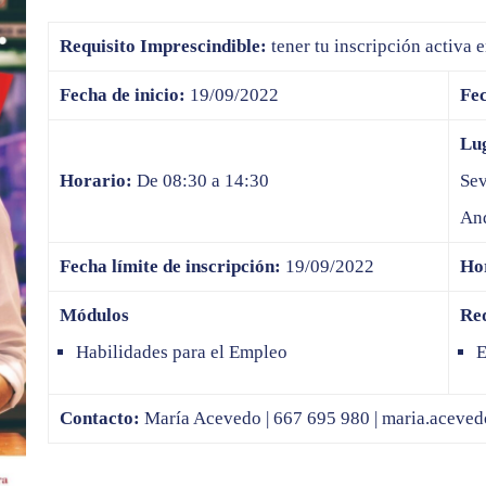
Requisito Imprescindible:
tener tu inscripción activa 
Fecha de inicio:
19/09/2022
Fec
Lu
Horario:
De 08:30 a 14:30
Sev
And
Fecha límite de inscripción:
19/09/2022
Hor
Módulos
Req
Habilidades para el Empleo
Contacto:
María Acevedo | 667 695 980 |
maria.aceved