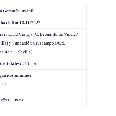
en Garantía Juvenil.
ha de fin:
10/11/2022
gar:
CITE Cartuja (C. Leonardo da Vinci, 7
illa) y Fundación Cruzcampo (Avd.
alucía, 1 Sevilla)
as totales:
215 horas
uisitos mínimos
ESO
o@cocins.es