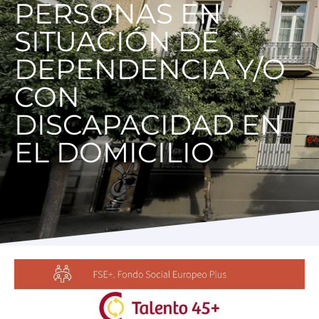
PERSONAS EN
Programas
SITUACIÓN DE
DEPENDENCIA Y/O
CON
DISCAPACIDAD EN
EL DOMICILIO