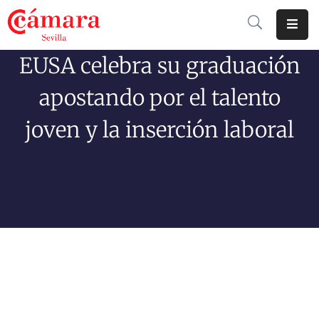
EUSA celebra su graduación
Cámara
De
apostando por el talento
Comercio
joven y la inserción laboral
Soluciones
Club
Cámara
Internacional
Formación
Jornadas
Tramitaciones