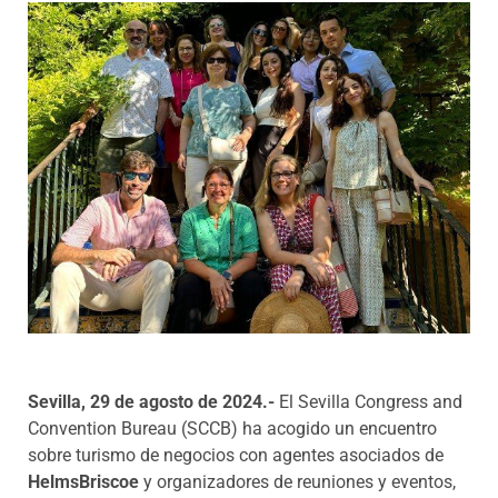
Programas
Sevilla, 29 de agosto de 2024.-
El Sevilla Congress and
Convention Bureau (SCCB) ha acogido un
encuentro
sobre turismo de negocios con
agentes asociados de
HelmsBriscoe
y organizadores de reuniones y
eventos,