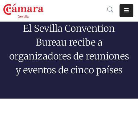
El Sevilla Convention
Cámara
De
Bureau recibe a
Comercio
organizadores de reuniones
Soluciones
y eventos de cinco países
Club
Cámara
Internacional
Formación
Jornadas
Tramitaciones