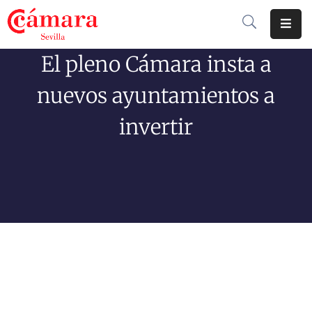
El pleno Cámara insta a
Cámara
De
nuevos ayuntamientos a
Comercio
invertir
Soluciones
Club
Cámara
Internacional
Formación
Jornadas
Tramitaciones