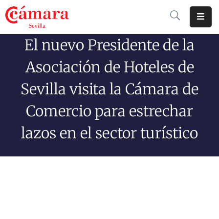
El nuevo Presidente de la
Cámara
De
Asociación de Hoteles de
Comercio
Sevilla visita la Cámara de
Soluciones
Comercio para estrechar
Club
Cámara
lazos en el sector turístico
Internacional
Formación
Jornadas
Tramitaciones