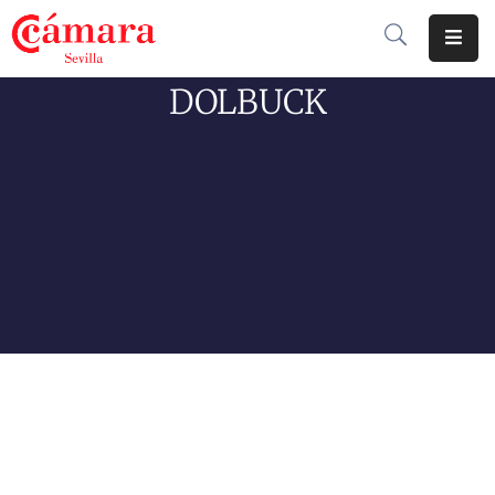
DOLBUCK
Cámara
De
Comercio
Soluciones
Club
Cámara
Internacional
Formación
Jornadas
Tramitaciones