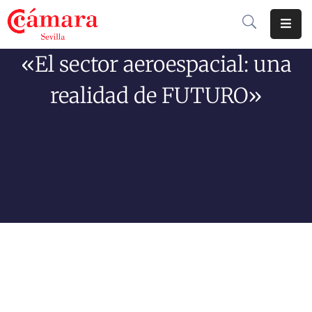
«El sector aeroespacial: una
Cámara
De
realidad de FUTURO»
Comercio
Soluciones
Club
Cámara
Internacional
Formación
Jornadas
Tramitaciones