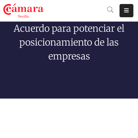
Acuerdo para potenciar el
Cámara
De
posicionamiento de las
Comercio
empresas
Soluciones
Club
Cámara
Internacional
Formación
Jornadas
Tramitaciones