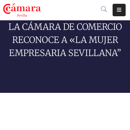
LA CÁMARA DE COMERCIO
Cámara
De
RECONOCE A «LA MUJER
Comercio
EMPRESARIA SEVILLANA”
Soluciones
Club
Cámara
Internacional
Formación
Jornadas
Tramitaciones