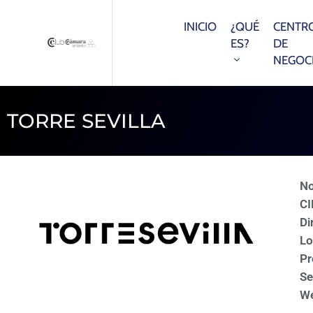
INICIO
¿QUÉ
CENTR
ES?
DE
NEGOC
TORRE SEVILLA
N
CI
Di
Lo
Pr
Se
We