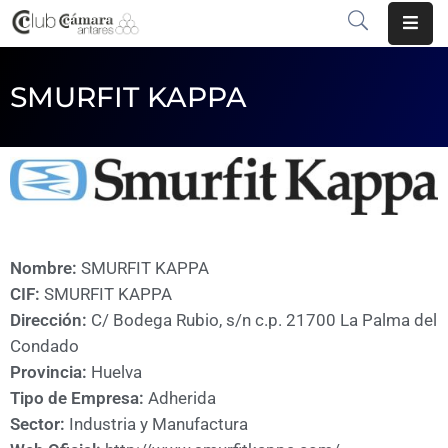
INICIO
SMURFIT KAPPA
¿QUÉ
ES?
CENTRO
DE
NEGOCIOS
Nombre:
SMURFIT KAPPA
CIF:
SMURFIT KAPPA
SERVICIOS
Dirección:
C/ Bodega Rubio, s/n c.p. 21700 La Palma del
COMUNICACIÓN
Condado
Provincia:
Huelva
EMPRESAS
Tipo de Empresa:
Adherida
Sector:
Industria y Manufactura
VOLVER