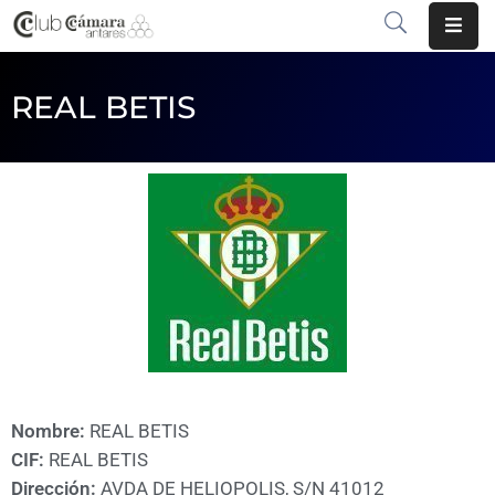
INICIO
REAL BETIS
¿QUÉ
ES?
CENTRO
DE
NEGOCIOS
SERVICIOS
COMUNICACIÓN
EMPRESAS
Nombre:
REAL BETIS
CIF:
REAL BETIS
VOLVER
Dirección:
AVDA DE HELIOPOLIS, S/N 41012