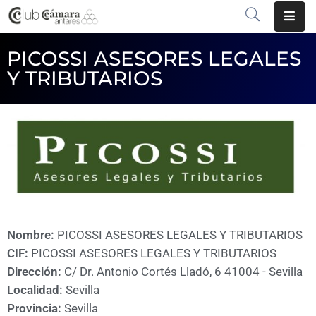
PICOSSI ASESORES LEGALES
INICIO
Y TRIBUTARIOS
¿QUÉ
ES?
CENTRO
DE
NEGOCIOS
SERVICIOS
Nombre:
PICOSSI ASESORES LEGALES Y TRIBUTARIOS
COMUNICACIÓN
CIF:
PICOSSI ASESORES LEGALES Y TRIBUTARIOS
Dirección:
C/ Dr. Antonio Cortés Lladó, 6 41004 - Sevilla
EMPRESAS
Localidad:
Sevilla
VOLVER
Provincia:
Sevilla