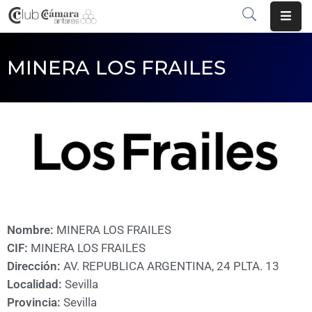
INICIO
MINERA LOS FRAILES
¿QUÉ
ES?
CENTRO
DE
NEGOCIOS
SERVICIOS
Nombre:
MINERA LOS FRAILES
COMUNICACIÓN
CIF:
MINERA LOS FRAILES
Dirección:
AV. REPUBLICA ARGENTINA, 24 PLTA. 13
EMPRESAS
Localidad:
Sevilla
VOLVER
Provincia:
Sevilla