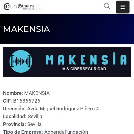
INICIO
MAKENSIA
¿QUÉ
ES?
CENTRO
DE
NEGOCIOS
SERVICIOS
Nombre:
MAKENSIA
CIF:
B16366726
COMUNICACIÓN
Dirección:
Avda Miguel Rodriguez Piñero 4
EMPRESAS
Localidad:
Sevilla
Provincia:
Sevilla
VOLVER
Tipo de Empresa:
Adherida
Fundación