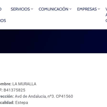
O
SERVICIOS
COMUNICACIÓN
EMPRESAS
IOS
ombre:
LA MURALLA
F:
B41375825
rección:
Avd de Andalucía, nº3. CP41560
calidad:
Estepa