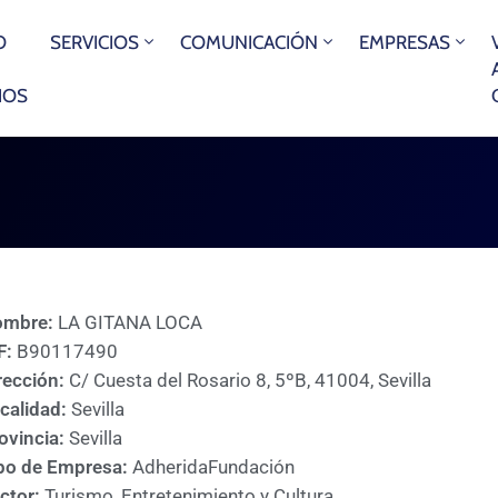
O
SERVICIOS
COMUNICACIÓN
EMPRESAS
IOS
ombre:
LA GITANA LOCA
F:
B90117490
rección:
C/ Cuesta del Rosario 8, 5ºB, 41004, Sevilla
calidad:
Sevilla
ovincia:
Sevilla
po de Empresa:
Adherida
Fundación
ctor:
Turismo, Entretenimiento y Cultura