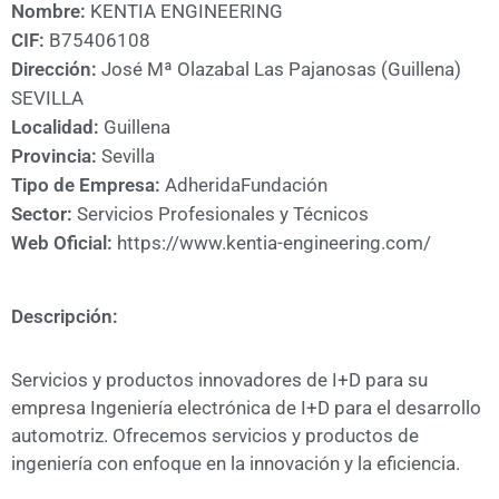
A
Nombre:
KENTIA ENGINEERING
CÁMARA
CIF:
B75406108
Dirección:
José Mª Olazabal Las Pajanosas (Guillena)
SEVILLA
Localidad:
Guillena
Provincia:
Sevilla
Tipo de Empresa:
Adherida
Fundación
Sector:
Servicios Profesionales y Técnicos
Web Oficial:
https://www.kentia-engineering.com/
Descripción:
Servicios y productos innovadores de I+D para su
empresa Ingeniería electrónica de I+D para el desarrollo
automotriz. Ofrecemos servicios y productos de
ingeniería con enfoque en la innovación y la eficiencia.