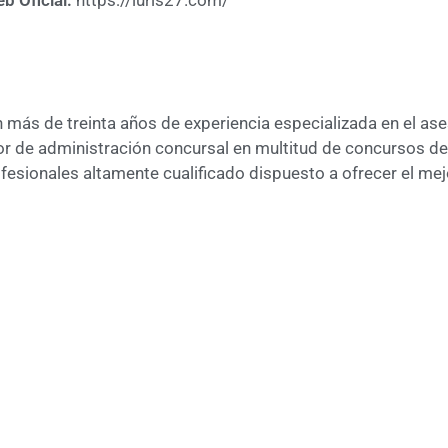
b Oficial:
https://iuris27.com/
ás de treinta años de experiencia especializada en el ases
r de administración concursal en multitud de concursos de a
esionales altamente cualificado dispuesto a ofrecer el me