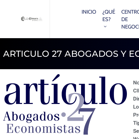
INICIO
¿QUÉ
CENTR
ES?
DE
NEGOC
ARTICULO 27 ABOGADOS Y E
N
CI
Di
Lo
Pr
Ti
Se