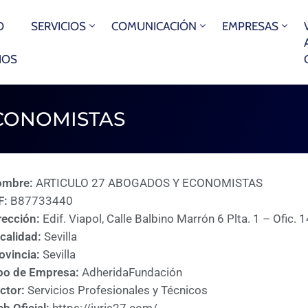
O
SERVICIOS
COMUNICACIÓN
EMPRESAS
IOS
CONOMISTAS
ombre:
ARTICULO 27 ABOGADOS Y ECONOMISTAS
F:
B87733440
rección:
Edif. Viapol, Calle Balbino Marrón 6 Plta. 1 – Ofic.
calidad:
Sevilla
ovincia:
Sevilla
po de Empresa:
Adherida
Fundación
ctor:
Servicios Profesionales y Técnicos