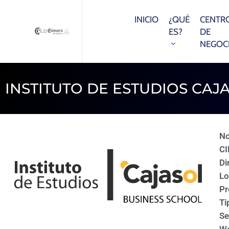
INICIO
¿QUÉ
CENTR
ES?
DE
NEGOC
INSTITUTO DE ESTUDIOS CAJ
N
CI
Di
Lo
Pr
Ti
Se