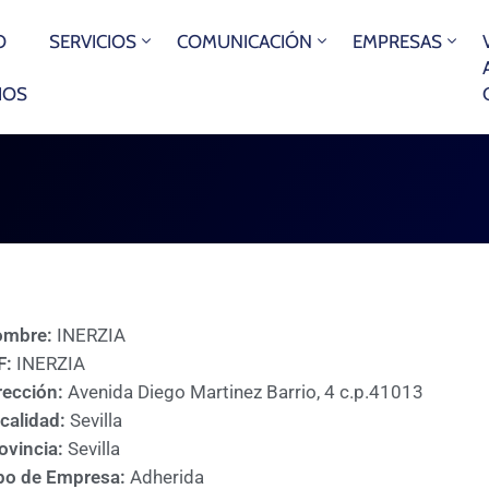
O
SERVICIOS
COMUNICACIÓN
EMPRESAS
IOS
ombre:
INERZIA
F:
INERZIA
rección:
Avenida Diego Martinez Barrio, 4 c.p.41013
calidad:
Sevilla
ovincia:
Sevilla
po de Empresa:
Adherida