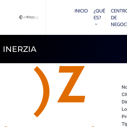
INICIO
¿QUÉ
CENTR
ES?
DE
NEGOC
INERZIA
N
CI
Di
Lo
Pr
Ti