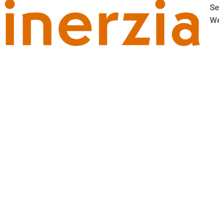
Se
We