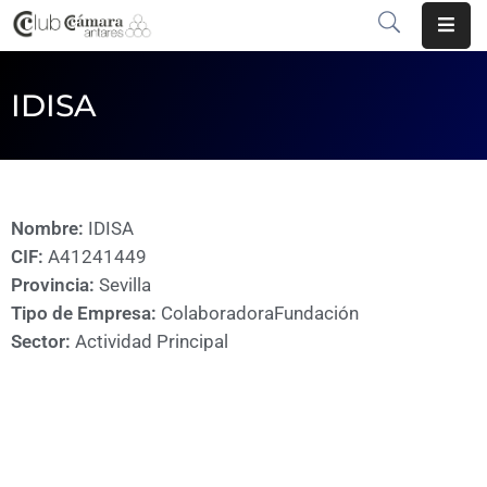
INICIO
IDISA
¿QUÉ
ES?
CENTRO
Nombre:
IDISA
DE
CIF:
A41241449
NEGOCIOS
Provincia:
Sevilla
Tipo de Empresa:
Colaboradora
Fundación
SERVICIOS
Sector:
Actividad Principal
COMUNICACIÓN
EMPRESAS
VOLVER