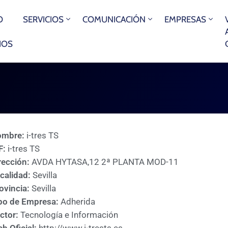
O
SERVICIOS
COMUNICACIÓN
EMPRESAS
IOS
ombre:
i-tres TS
F:
i-tres TS
rección:
AVDA HYTASA,12 2ª PLANTA MOD-11
calidad:
Sevilla
ovincia:
Sevilla
po de Empresa:
Adherida
ctor:
Tecnología e Información