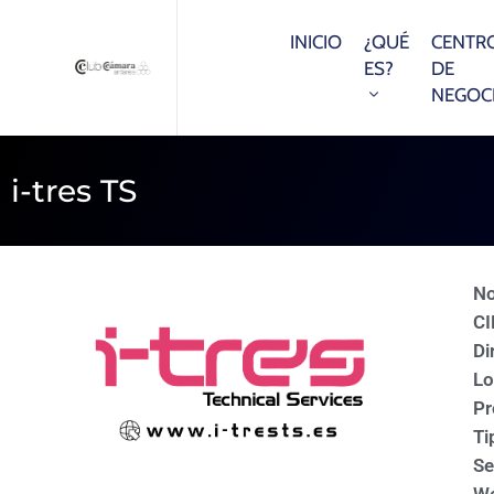
INICIO
¿QUÉ
CENTR
ES?
DE
NEGOC
i-tres TS
N
CI
Di
Lo
Pr
Ti
Se