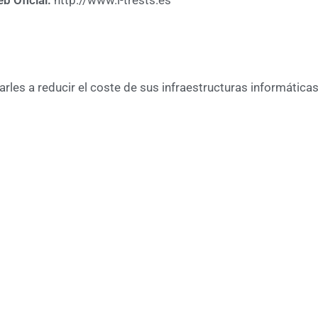
b Oficial:
http://www.i-trests.es
rles a reducir el coste de sus infraestructuras informáticas