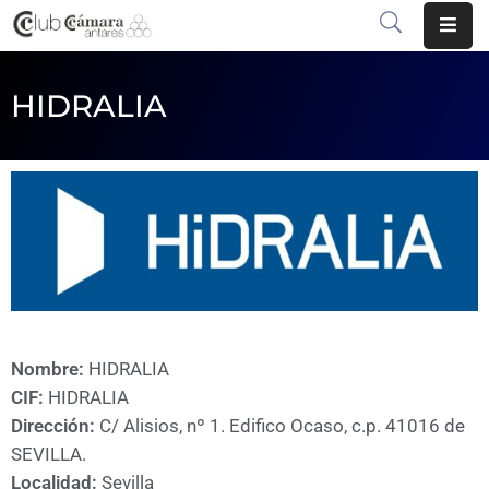
INICIO
HIDRALIA
¿QUÉ
ES?
CENTRO
DE
NEGOCIOS
SERVICIOS
Nombre:
HIDRALIA
COMUNICACIÓN
CIF:
HIDRALIA
EMPRESAS
Dirección:
C/ Alisios, nº 1. Edifico Ocaso, c.p. 41016 de
SEVILLA.
VOLVER
Localidad:
Sevilla