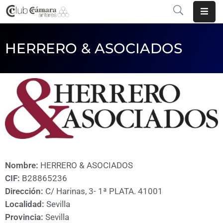
INICIO
HERRERO & ASOCIADOS
¿QUÉ
ES?
CENTRO
DE
NEGOCIOS
SERVICIOS
Nombre:
HERRERO & ASOCIADOS
COMUNICACIÓN
CIF:
B28865236
Dirección:
C/ Harinas, 3- 1ª PLATA. 41001
EMPRESAS
Localidad:
Sevilla
VOLVER
Provincia:
Sevilla