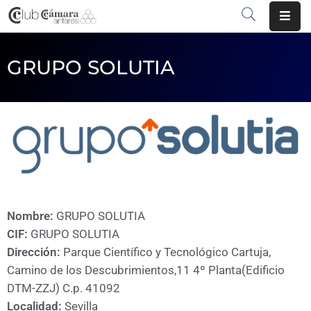
INICIO
GRUPO SOLUTIA
¿QUÉ
ES?
CENTRO
DE
NEGOCIOS
SERVICIOS
Nombre:
GRUPO SOLUTIA
CIF:
GRUPO SOLUTIA
COMUNICACIÓN
Dirección:
Parque Científico y Tecnológico Cartuja,
EMPRESAS
Camino de los Descubrimientos,11 4º Planta(Edificio
DTM-ZZJ) C.p. 41092
VOLVER
Localidad:
Sevilla