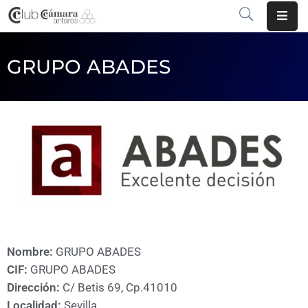
INICIO
GRUPO ABADES
¿QUÉ
ES?
CENTRO
DE
NEGOCIOS
SERVICIOS
COMUNICACIÓN
Nombre:
GRUPO ABADES
EMPRESAS
CIF:
GRUPO ABADES
Dirección:
C/ Betis 69, Cp.41010
VOLVER
Localidad:
Sevilla