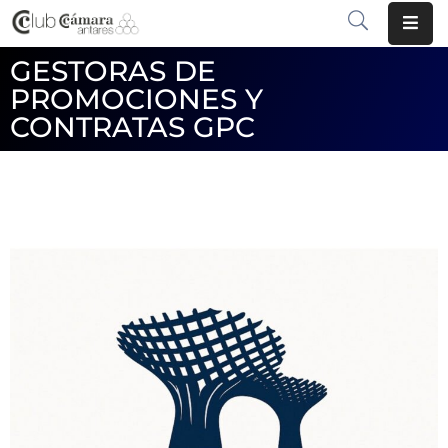
GESTORAS DE
INICIO
PROMOCIONES Y
CONTRATAS GPC
¿QUÉ
ES?
CENTRO
DE
NEGOCIOS
SERVICIOS
COMUNICACIÓN
EMPRESAS
VOLVER