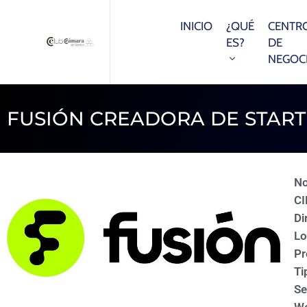
INICIO
¿QUÉ
CENTR
ES?
DE
NEGOC
FUSIÓN CREADORA DE STAR
N
CI
Di
Lo
Pr
Ti
Se