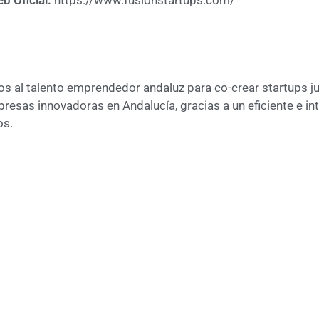
b Oficial:
https://www.fusionstartups.com/
os al talento emprendedor andaluz para co-crear startups j
presas innovadoras en Andalucía, gracias a un eficiente e in
os.