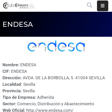
INICIO
ENDESA
¿QUÉ
ES?
CENTRO
DE
NEGOCIOS
Nombre:
ENDESA
CIF:
ENDESA
SERVICIOS
Dirección:
AVDA. DE LA BORBOLLA, 5. 41004 SEVILLA
Localidad:
Sevilla
COMUNICACIÓN
Provincia:
Sevilla
EMPRESAS
Tipo de Empresa:
Adherida
Sector:
Comercio, Distribución y Abastecimiento
VOLVER
Web Oficial:
http://www.endesa.com/