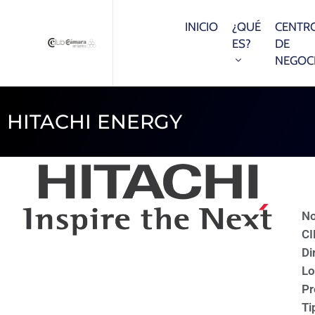
INICIO
¿QUÉ
CENTR
ES?
DE
NEGOC
HITACHI ENERGY
N
CI
Di
Lo
Pr
Ti