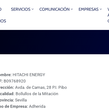
O
SERVICIOS
COMUNICACIÓN
EMPRESAS
IOS
ombre:
HITACHI ENERGY
F:
B09768920
rección:
Avda. de Camas, 28 P.I. Pibo
calidad:
Bollullos de la Mitación
ovincia:
Sevilla
po de Empresa:
Adherida