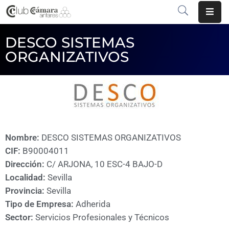
DESCO SISTEMAS
INICIO
ORGANIZATIVOS
¿QUÉ
ES?
CENTRO
DE
NEGOCIOS
Nombre:
DESCO SISTEMAS ORGANIZATIVOS
SERVICIOS
CIF:
B90004011
Dirección:
C/ ARJONA, 10 ESC-4 BAJO-D
COMUNICACIÓN
Localidad:
Sevilla
Provincia:
Sevilla
EMPRESAS
Tipo de Empresa:
Adherida
Sector:
Servicios Profesionales y Técnicos
VOLVER