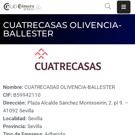
CUATRECASAS OLIVENCIA-
INICIO
BALLESTER
¿QUÉ
ES?
CENTRO
DE
NEGOCIOS
Nombre:
CUATRECASAS OLIVENCIA-BALLESTER
SERVICIOS
CIF:
B59942110
COMUNICACIÓN
Dirección:
Plaza Alcalde Sánchez Monteseirín, 2. pl 9. –
41092 Sevilla
EMPRESAS
Localidad:
Sevilla
Provincia:
Sevilla
VOLVER
Tipo de Empresa:
Adherida