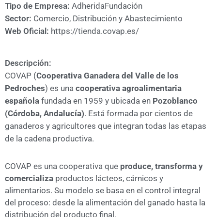
A
Tipo de Empresa:
Adherida
Fundación
CÁMARA
Sector:
Comercio, Distribución y Abastecimiento
Web Oficial:
https://tienda.covap.es/
Descripción:
COVAP (
Cooperativa Ganadera del Valle de los
Pedroches
) es una
cooperativa agroalimentaria
española
fundada en 1959 y ubicada en
Pozoblanco
(Córdoba, Andalucía)
. Está formada por cientos de
ganaderos y agricultores que integran todas las etapas
de la cadena productiva.
COVAP es una cooperativa que
produce, transforma y
comercializa
productos lácteos, cárnicos y
alimentarios. Su modelo se basa en el control integral
del proceso: desde la alimentación del ganado hasta la
distribución del producto final.