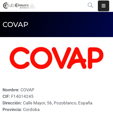
INICIO
COVAP
¿QUÉ
ES?
CENTRO
DE
NEGOCIOS
SERVICIOS
COMUNICACIÓN
Nombre:
COVAP
CIF:
F14014245
EMPRESAS
Dirección:
Calle Mayor, 56, Pozoblanco, España
VOLVER
Provincia:
Cordoba