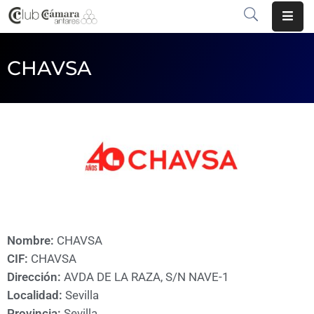
INICIO
CHAVSA
¿QUÉ
ES?
CENTRO
DE
NEGOCIOS
SERVICIOS
COMUNICACIÓN
Nombre:
CHAVSA
CIF:
CHAVSA
EMPRESAS
Dirección:
AVDA DE LA RAZA, S/N NAVE-1
Localidad:
Sevilla
VOLVER
Provincia:
Sevilla