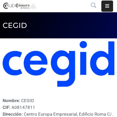
INICIO
CEGID
¿QUÉ
ES?
CENTRO
DE
NEGOCIOS
SERVICIOS
COMUNICACIÓN
Nombre:
CEGID
EMPRESAS
CIF:
A08147811
VOLVER
Dirección:
Centro Europa Empresarial, Edificio Roma C/.