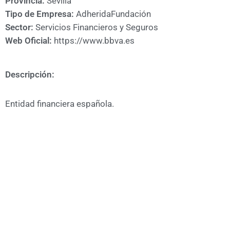
Provincia:
Sevilla
A
Tipo de Empresa:
Adherida
Fundación
CÁMARA
Sector:
Servicios Financieros y Seguros
Web Oficial:
https://www.bbva.es
Descripción:
Entidad financiera española.