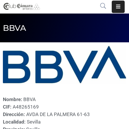
INICIO
BBVA
¿QUÉ
ES?
CENTRO
DE
NEGOCIOS
SERVICIOS
COMUNICACIÓN
Nombre:
BBVA
CIF:
A48265169
EMPRESAS
Dirección:
AVDA DE LA PALMERA 61-63
Localidad:
Sevilla
VOLVER