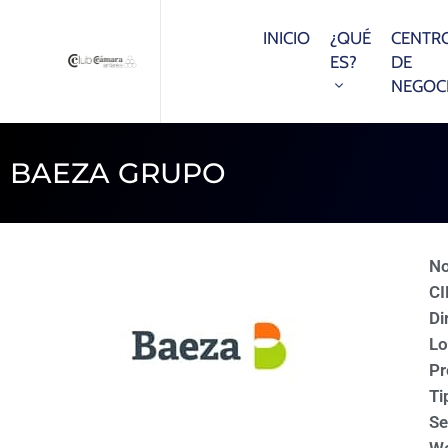
INICIO
¿QUÉ
CENTR
ES?
DE
NEGOC
BAEZA GRUPO
N
CI
Di
Lo
Pr
Ti
Se