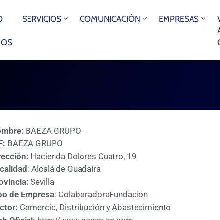
O
SERVICIOS
COMUNICACIÓN
EMPRESAS
IOS
ombre:
BAEZA GRUPO
F:
BAEZA GRUPO
rección:
Hacienda Dolores Cuatro, 19
calidad:
Alcalá de Guadaíra
ovincia:
Sevilla
po de Empresa:
Colaboradora
Fundación
ctor:
Comercio, Distribución y Abastecimiento