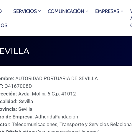
O
SERVICIOS
COMUNICACIÓN
EMPRESAS
IOS
EVILLA
ombre:
AUTORIDAD PORTUARIA DE SEVILLA
F:
Q4167008D
rección:
Avda. Molini, 6 C.p. 41012
calidad:
Sevilla
ovincia:
Sevilla
po de Empresa:
Adherida
Fundación
ctor:
Telecomunicaciones, Transporte y Servicios Relacion