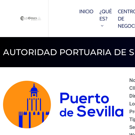
INICIO
¿QUÉ
CENTR
ES?
DE
NEGOC
AUTORIDAD PORTUARIA DE S
N
CI
Di
Lo
Pr
Ti
Se