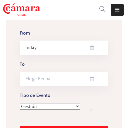
Cámara
De
From
Comercio
Soluciones
To
Club
Cámara
Internacional
Tipo de Evento
Formación
Jornadas
Tramitaciones