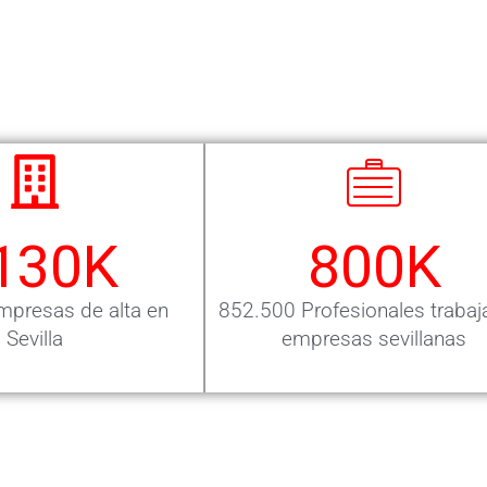
130
K
800
K
presas de alta en
852.500 Profesionales trabaj
Sevilla
empresas sevillanas